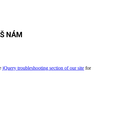
ÍŠ NÁM
he
jQuery troubleshooting section of our site
for