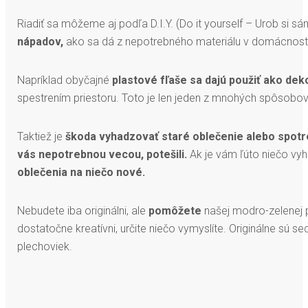
Riadiť sa môžeme aj podľa D.I.Y. (Do it yourself – Urob si s
nápadov,
ako sa dá z nepotrebného materiálu v domácnost
Napríklad obyčajné
plastové fľaše sa dajú použiť ako deko
spestrením priestoru. Toto je len jeden z mnohých spôsobov
Taktiež je
škoda vyhadzovať staré oblečenie alebo spotr
vás nepotrebnou vecou, potešili.
Ak je vám ľúto niečo vy
oblečenia na niečo nové.
Nebudete iba originálni, ale
pomôžete
našej modro-zelenej pl
dostatočne kreatívni, určite niečo vymyslíte. Originálne sú
plechoviek.