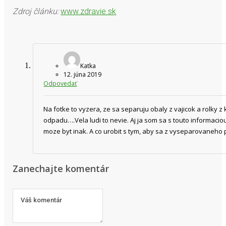
Zdroj článku:
www.zdravie.sk
Katka
12. júna 2019
Odpovedať
Na fotke to vyzera, ze sa separuju obaly z vajicok a rolky
odpadu….Vela ludi to nevie. Aj ja som sa s touto informacio
moze byt inak. A co urobit s tym, aby sa z vyseparovaneho 
Zanechajte komentár