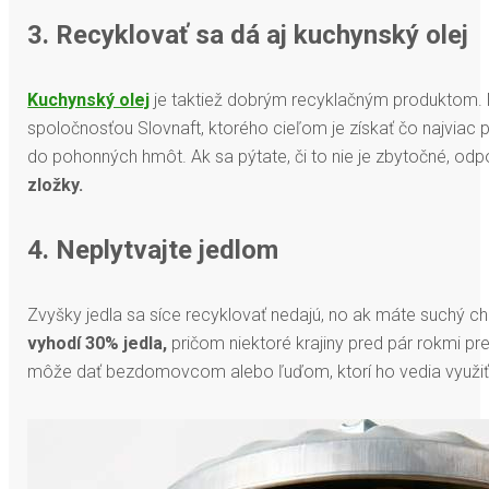
3. Recyklovať sa dá aj kuchynský olej
Kuchynský olej
je taktiež dobrým recyklačným produktom. 
spoločnosťou Slovnaft, ktorého cieľom je získať čo najviac
do pohonných hmôt. Ak sa pýtate, či to nie je zbytočné, odp
zložky.
4. Neplytvajte jedlom
Zvyšky jedla sa síce recyklovať nedajú, no ak máte suchý ch
vyhodí 30% jedla,
pričom niektoré krajiny pred pár rokmi pr
môže dať bezdomovcom alebo ľuďom, ktorí ho vedia využiť 