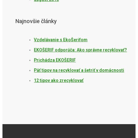
Najnovšie články
Vzdelávanie s EkoŠerifom
EKOŠERIF odporúča: Ako správne recyklovať?
Prichádza EKOŠERIF
Päť tipov na recyklovať a šetriť v domácnosti
12 tipov ako zrecyklovať