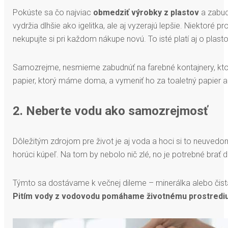
Pokúste sa čo najviac
obmedziť výrobky z plastov
a zabud
vydržia dlhšie ako igelitka, ale aj vyzerajú lepšie. Niektoré p
nekupujte si pri každom nákupe novú. To isté platí aj o plast
Samozrejme, nesmieme zabudnúť na farebné kontajnery, kto
papier, ktorý máme doma, a vymeniť ho za toaletný papier a
2. Neberte vodu ako samozrejmosť
Dôležitým zdrojom pre život je aj voda a hoci si to neuved
horúci kúpeľ. Na tom by nebolo nič zlé, no je potrebné brať 
Týmto sa dostávame k večnej dileme – minerálka alebo čistá 
Pitím vody z vodovodu pomáhame životnému prostrediu 